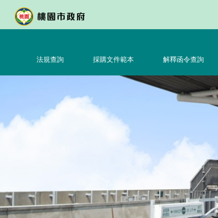
跳
到
主
要
內
法規查詢
採購文件範本
解釋函令查詢
容
區
塊