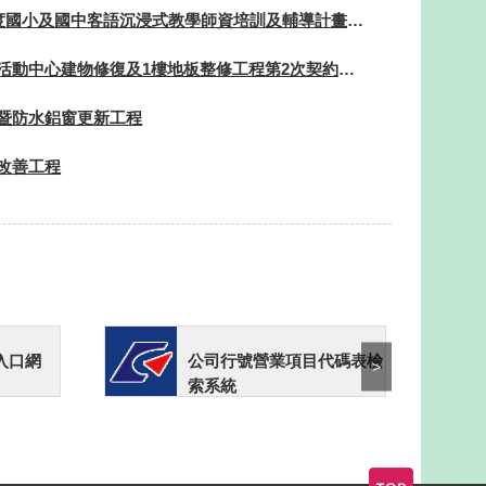
「114學年度國小及國中客語沉浸式教學師資培訓及輔導計畫」勞務採購案第一次後續擴充
大中正市民活動中心建物修復及1樓地板整修工程第2次契約變更
暨防水鋁窗更新工程
改善工程
入口網
公司行號營業項目代碼表檢
>
索系統