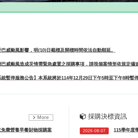
受巴威颱風影響，明(10)日截標及開標時間依法自動順延。
應巴威颱風造成災情需緊急處置之採購事項，請視個案情形依規定儘
系統暫停服務公告】本系統將於114年12月29日下午5時至下午8時暫
採購決標資訊
More
童免費營養早餐財物採購案
115學年度
2026-08-07