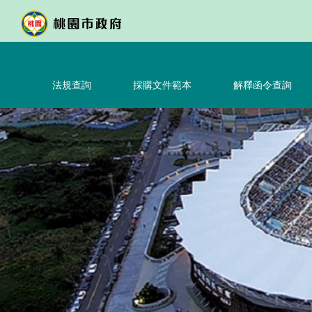
跳
到
主
要
內
法規查詢
採購文件範本
解釋函令查詢
容
區
塊